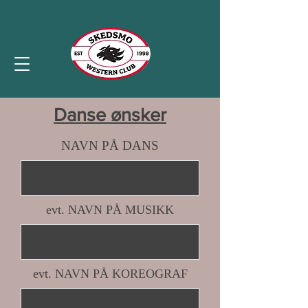
Danse ønsker
NAVN PÅ DANS
evt. NAVN PÅ MUSIKK
evt. NAVN PÅ KOREOGRAF